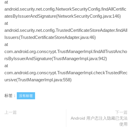
at
android.security.net.config.NetworkSecurityConfig.findAllCertific
atesByIssuerAndSignature(NetworkSecurityConfig.java:146)
at
android.security.net.config.TrustedCertificateStoreAdapter.findAll
Issuers(TrustedCertificateStoreAdapter.java:46)
at
com.android.org.conscrypt.TrustManagerImpl.findAllTrustAncho
rsByIssuerAndSignature(TrustManagerImpl.java:942)
at
com.android.org.conscrypt.TrustManagerImpl.checkTrustedRec
ursive(TrustManagerImpl.java:558)
标签：
没有标签
上一篇
下一篇
Android 用户态注入隐藏已无法
使用