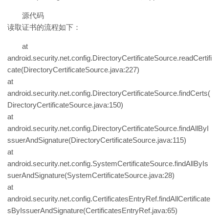
源代码
读取证书的流程如下：
at
android.security.net.config.DirectoryCertificateSource.readCertifi
cate(DirectoryCertificateSource.java:227)
at
android.security.net.config.DirectoryCertificateSource.findCerts(
DirectoryCertificateSource.java:150)
at
android.security.net.config.DirectoryCertificateSource.findAllByI
ssuerAndSignature(DirectoryCertificateSource.java:115)
at
android.security.net.config.SystemCertificateSource.findAllByIs
suerAndSignature(SystemCertificateSource.java:28)
at
android.security.net.config.CertificatesEntryRef.findAllCertificate
sByIssuerAndSignature(CertificatesEntryRef.java:65)