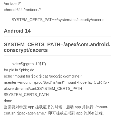
/mnt/cert/*
chmod 644 /mnt/cert/*
SYSTEM_CERTS_PATH=/system/etc/security/cacerts
Android 14
SYSTEM_CERTS_PATH=/apex/com.android.
conscrypt/cacerts
pids=$(pgrep -f "$1")
for pid in $pids; do
echo "mount for $pid $(cat /proc/$pid/cmdline)"
nsenter --mount="/proc/$pid/ns/mnt" mount -t overlay CERTS -
olowerdir=/mnt/cert:$SYSTEM_CERTS_PATH
$SYSTEM_CERTS_PATH
done
当需要对特定 app 挂载证书的时候，启动 app 并执行 ./mount-
cert.sh '$packageName.*' 即可挂载证书到 app 的所有进程。